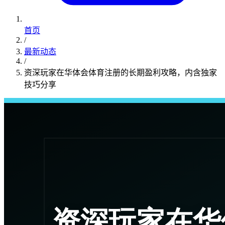
首页
/
最新动态
/
资深玩家在华体会体育注册的长期盈利攻略，内含独家
技巧分享