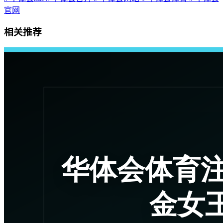
官网
相关推荐