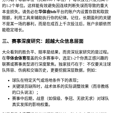
的1-2个单位。这样能有效避免因连续判断失误而导致的重大
本金损失。请务必在
华体会hth
平台的账户内设置存款和取款
限额，利用工具来辅助执行你的纪律。记住，长期盈利的关键
不是某一场的暴利，而是在成百上千次投注后，账户余额依然
能稳定增长。
三、赛事深度研究：超越大众信息层面
大众看到的胜负平、赔率是结果，而资深玩家研究的是过程。
在
华体会体育
覆盖的众多赛事中，选定1-2个你真正感兴趣的
联赛或赛事类型进行深度聚焦。独家技巧在于：不仅要关注球
队阵容、伤病和交锋历史，更要挖掘深层数据，例如：
球队在特定天气或场地条件下的表现；
关键球员缺阵时，战术体系的实际调整效果（而非教练
的口头说法）；
赛事中后期，战意（如保级、争冠、无欲无求）对球队
真实发挥的影响权重。