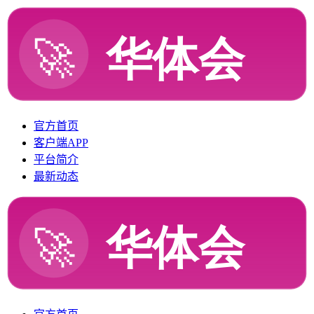
官方首页
客户端APP
平台简介
最新动态