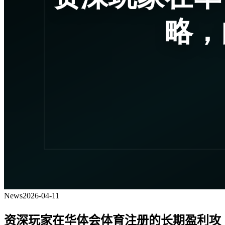
News
2026-04-11
资深玩家在华体会体育注册的长期盈利攻