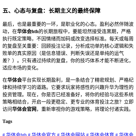
五、心态与复盘：长期主义的最终保障
最后，也是最重要的一环，是职业化的心态。盈利必然伴随波
动，在
华体会hth
的长期旅程中，要能坦然接受连黑期，严格
执行既定策略，不因情绪而加码或改变选择标准。每天或每周
的复盘至关重要：回顾投注记录，分析成功单的核心逻辑和失
败单的真实原因（是信息错误、判断失误还是单纯的运气
差？）。只有通过持续的复盘，你的技巧体系才能不断进化，
适应市场的变化。
在
华体会
平台实现长期盈利，是一条结合了精密规划、严格纪
律和持续学习的道路。它要求玩家将感性的兴趣升华为理性的
投资管理。现在，你是否已经准备好，将你的经验与这些系统
策略相结合，开启一段更稳定、更专业的体育投注之旅？立即
访问
华体会官网
，重新审视你的游戏策略，将理论付诸实践。
Tags
# 华体会hth
# 华体会官方
# 华体会网站
# 华体会体育
# 华体会