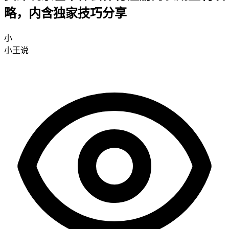
略，内含独家技巧分享
小
小王说