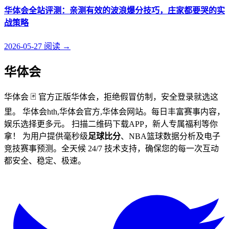
华体会全站评测：亲测有效的波浪爆分技巧，庄家都要哭的实
战策略
2026-05-27
阅读
→
华体会
华体会 🃏 官方正版华体会，拒绝假冒仿制，安全登录就选这
里。 华体会hth,华体会官方,华体会网站。每日丰富赛事内容，
娱乐选择更多元。 扫描二维码下载APP，新人专属福利等你
拿！ 为用户提供毫秒级
足球比分
、NBA篮球数据分析及电子
竞技赛事预测。全天候 24/7 技术支持，确保您的每一次互动
都安全、稳定、极速。