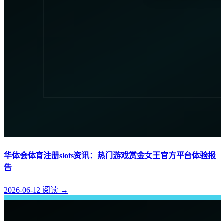
华体会体育注册slots资讯：热门游戏赏金女王官方平台体验报
告
2026-06-12
阅读
→