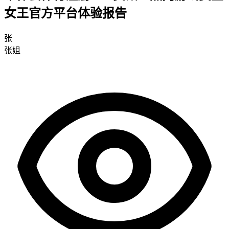
女王官方平台体验报告
张
张姐