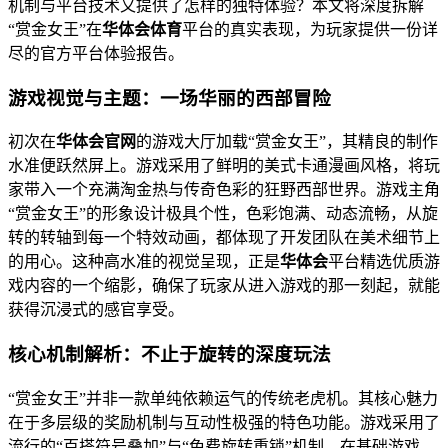
机制与平台技术又提供了怎样的独特体验？本文将深度拆解
“赏金女王”在
华体会体育
平台的真实表现，为玩家提供一份详
尽的官方平台体验报告。
游戏视觉与主题：一场华丽的西部冒险
初次在
华体会官网
的游戏大厅加载“赏金女王”，其精良的制作
水准便跃然屏上。游戏采用了鲜明的美式卡通漫画风格，将玩
家带入一个充满淘金热与传奇色彩的狂野西部世界。游戏主角
“赏金女王”的形象设计极具个性，色彩饱满、动态流畅，从旋
转的转轴到每一个特效动画，都体现了开发团队在美术细节上
的用心。这种高水准的视觉呈现，正是
华体会
平台精选优质游
戏内容的一个缩影，确保了玩家从进入游戏的那一刻起，就能
获得沉浸式的感官享受。
核心机制解析：不止于旋转的深度玩法
“赏金女王”并非一款单纯依赖运气的传统老虎机。其核心魅力
在于多层级的奖励机制与互动性极强的特色功能。游戏采用了
流行的“百搭符号叠加”与“免费旋转重锁”机制。在基础游戏