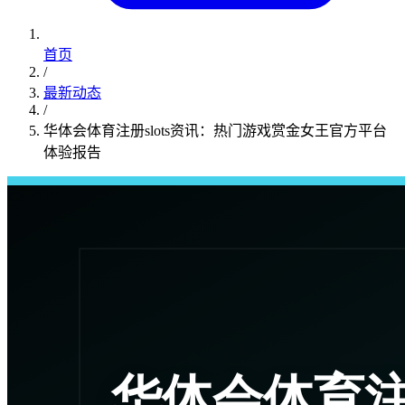
首页
/
最新动态
/
华体会体育注册slots资讯：热门游戏赏金女王官方平台
体验报告