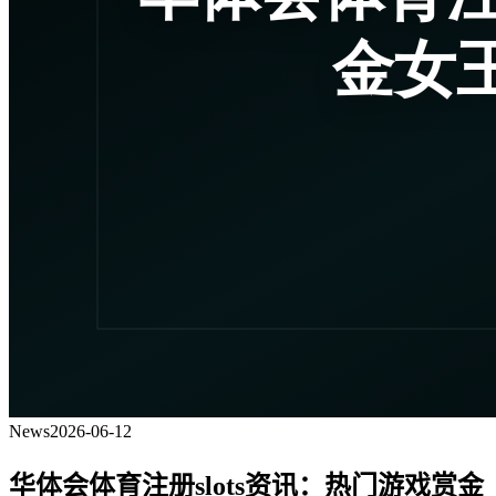
News
2026-06-12
华体会体育注册slots资讯：热门游戏赏金