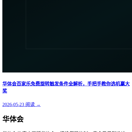
华体会百家乐免费旋转触发条件全解析，手把手教你选机赢大
奖
2026-05-23
阅读
→
华体会