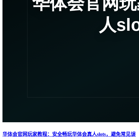
华体会官网玩家教程：安全畅玩华体会真人slots，避免常见误